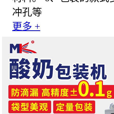
冲孔等
更多 +