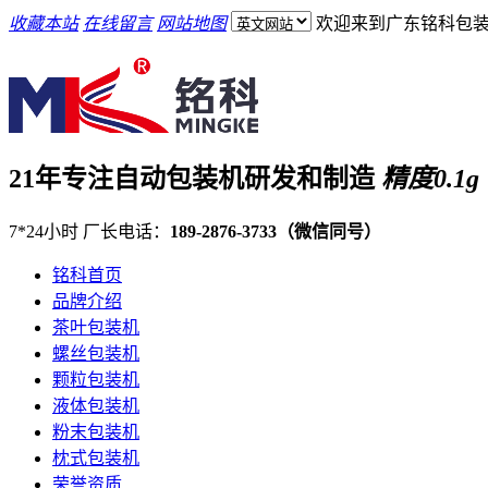
收藏本站
在线留言
网站地图
欢迎来到广东铭科包装
21年专注自动包装机研发和制造
精度0.1g
7*24小时 厂长电话：
189-2876-3733（微信同号）
铭科首页
品牌介绍
茶叶包装机
螺丝包装机
颗粒包装机
液体包装机
粉末包装机
枕式包装机
荣誉资质