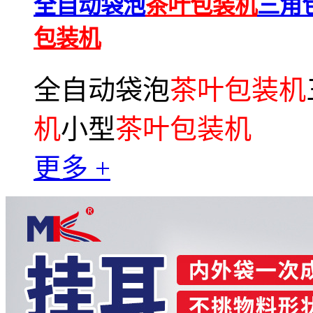
全自动袋泡
茶叶包装机
三角
包装机
全自动袋泡
茶叶包装机
机
小型
茶叶包装机
更多 +