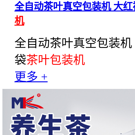
全自动茶叶真空包装机 大
机
全自动茶叶真空包装机
袋
茶叶包装机
更多 +