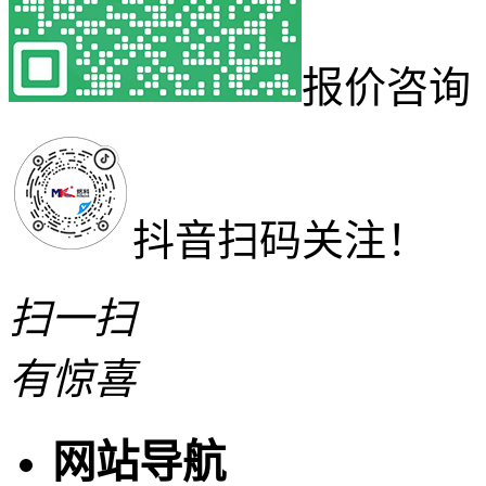
报价咨询
抖音扫码关注！
扫一扫
有惊喜
网站导航