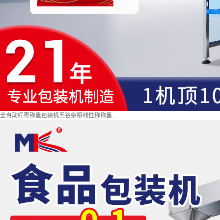
全自动红枣称重包装机五谷杂粮线性称称重...