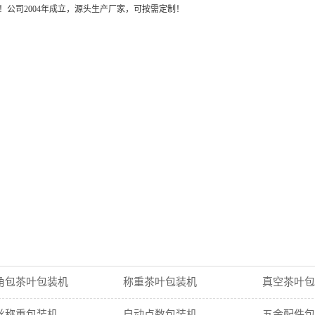
公司2004年成立，源头生产厂家，可按需定制！
角包茶叶包装机
称重茶叶包装机
真空茶叶包
丝称重包装机
自动点数包装机
五金配件包