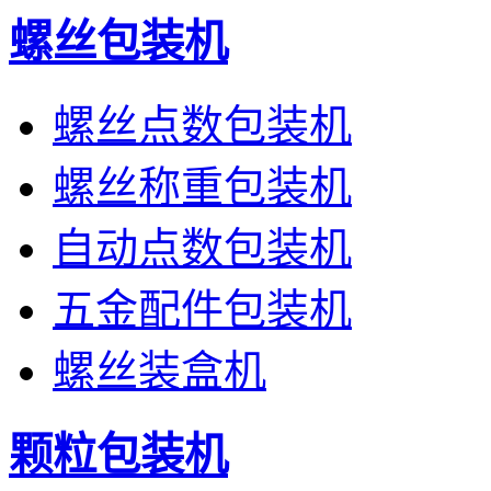
螺丝包装机
螺丝点数包装机
螺丝称重包装机
自动点数包装机
五金配件包装机
螺丝装盒机
颗粒包装机