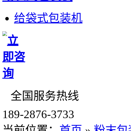
给袋式包装机
全国服务热线
189-2876-3733
当前位置：
首页
»
粉末包