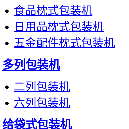
食品枕式包装机
日用品枕式包装机
五金配件枕式包装机
多列包装机
二列包装机
六列包装机
给袋式包装机