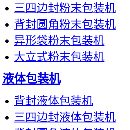
三四边封粉末包装机
背封圆角粉末包装机
异形袋粉末包装机
大立式粉末包装机
液体包装机
背封液体包装机
三四边封液体包装机