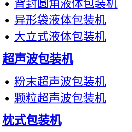
背封圆角液体包装机
异形袋液体包装机
大立式液体包装机
超声波包装机
粉末超声波包装机
颗粒超声波包装机
枕式包装机