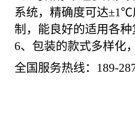
系统，精确度可达±1℃
制，能良好的适用各种
6、包装的款式多样化
全国服务热线：
189-28