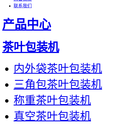
联系我们
产品中心
茶叶包装机
内外袋茶叶包装机
三角包茶叶包装机
称重茶叶包装机
真空茶叶包装机