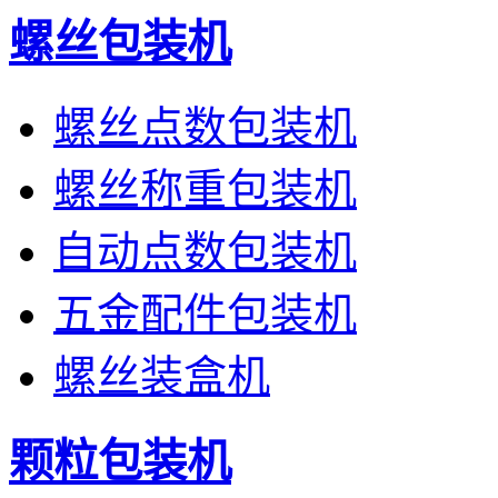
螺丝包装机
螺丝点数包装机
螺丝称重包装机
自动点数包装机
五金配件包装机
螺丝装盒机
颗粒包装机