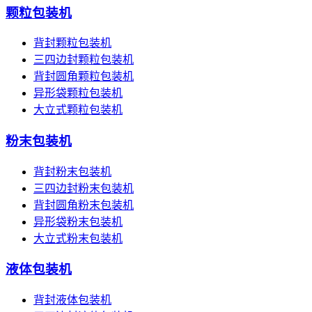
颗粒包装机
背封颗粒包装机
三四边封颗粒包装机
背封圆角颗粒包装机
异形袋颗粒包装机
大立式颗粒包装机
粉末包装机
背封粉末包装机
三四边封粉末包装机
背封圆角粉末包装机
异形袋粉末包装机
大立式粉末包装机
液体包装机
背封液体包装机