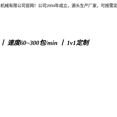
机械有限公司官网！公司2004年成立，源头生产厂家，可按需
 丨 速度60~300包/min 丨 1v1定制