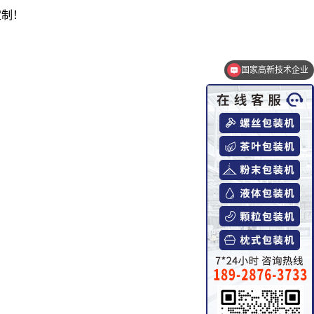
定制！
国家高新技术企业
公司2004年成立